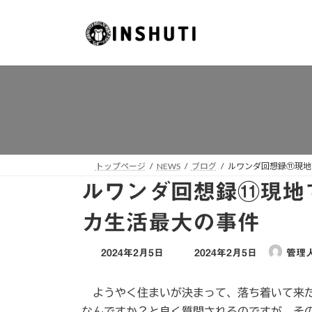
コ
ナ
ン
ビ
テ
ゲ
ン
ー
ツ
シ
へ
ョ
ス
ン
キ
に
ッ
移
プ
動
トップページ
NEWS
ブログ
ルワンダ回想録⑪現地
ルワンダ回想録⑪現地
カ生活最大の事件
最
2024年2月5日
2024年2月5日
管理
終
更
ようやく住まいが決まって、落ち着いて来た
新
日
なんですか？と良く質問されるのですが、そ