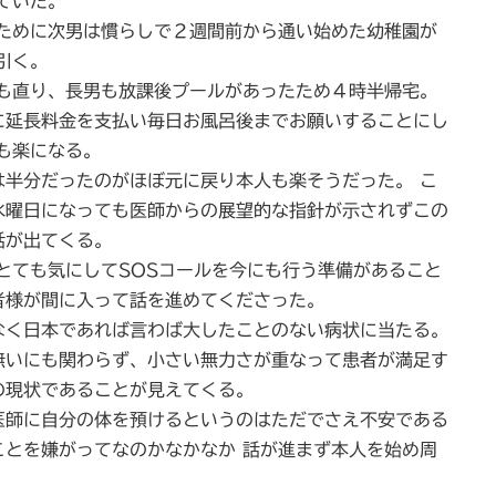
ていた。
めに次男は慣らしで２週間前から通い始めた幼稚園が
引く。
直り、長男も放課後プールがあったため４時半帰宅。
延長料金を支払い毎日お風呂後までお願いすることにし
も楽になる。
半分だったのがほぼ元に戻り本人も楽そうだった。 こ
水曜日になっても医師からの展望的な指針が示されずこの
話が出てくる。
ても気にしてSOSコールを今にも行う準備があること
者様が間に入って話を進めてくださった。
く日本であれば言わば大したことのない病状に当たる。
無いにも関わらず、小さい無力さが重なって患者が満足す
の現状であることが見えてくる。
師に自分の体を預けるというのはただでさえ不安である
ことを嫌がってなのかなかなか 話が進まず本人を始め周