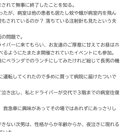
なされて無事に終了したことを知る。
たが、病室は他の患者も居たし蚊や蛾が病室内を飛ん
理もされているのか？ 落ちている注射針も見たという夫
。
面の問題で。
イバーに来てもらい、お友達のご厚意に甘えてお昼はホ
遊べるようにたまたま開催されていたイベントにも参加。
にベランダでのランチにしてみたけれど総じて長男の機
運転してくれたので多めに買って病院に届けたついで
泣き出し、私とドライバーが交代で３階までの病室往復
救急車に興味があってその場ではあれずにあっさりし
きない次男は、性格からか年齢からか、夜泣きに現れる