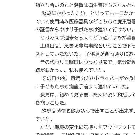
師立ち合いのもと処置は衛生管理もきちんと
緊急にかかったため、といっても一日かかっ
でいて使用済み医療器具などきちんと廃棄管
の証言からやはり子供たちは連れて行けない
とりあえず週末を３人でどう過ごすかが当
土曜日は、急きょ非常事態ということでドラ
ストしていただいた。 子供達が普段通りに
その代わり日曜日はゆっくり家で。気分転換
嫌が悪かった。私も疲れていた。
その日の夜、職場の方のドライバーが外食に
に子どもたちも病室手前まで連れていった。
長男は、初めて見る弱った父の姿に動揺して
を抱っこした。
次男は感情を飲み込んで出すことが出来ず、
ていた。
ただ、環境の変化に気持ちをアウトプットで