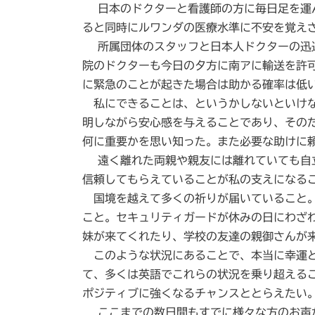
日本のドクターと看護師の方に毎日足を運ん
ると同時にルワンダの医療水準に不安を覚え
所属団体のスタッフと日本人ドクターの迅速
院のドクターも今日の夕方に南アに輸送を許
に緊急のことが起きた場合は助かる確率は低
私にできることは、というかしないといけな
明しながら安心感を与えることであり、その
何に重要かを思い知った。また必要な助けに
遠く離れた両親や親友には離れていても自立
信頼してもらえていることが私の支えになる
国境を越えて多くの祈りが届いていること。
こと。セキュリティガードが休みの日にわざ
妹が来てくれたり、学校の友達の親御さんが
このような状況にあることで、本当に幸運と
て、多くは英語でこれらの状況を乗り超える
ポジティブに強くなるチャンスととらえたい。
ここまでの数日間もすでに様々な方のお声が