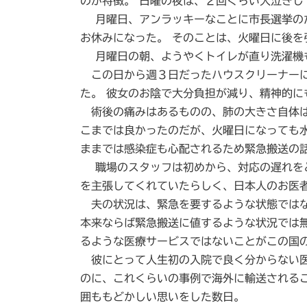
のが特徴。 日曜の夜は、２回くらい大泣きし
月曜日、アンラッキーなことに市長選挙のた
お休みになった。 そのことは、火曜日に後を
月曜日の朝、ようやくトイレが直り洗濯機も
この日から週３日だったハウスクリーナーに
た。 彼女のお陰で大分負担が減り、精神的に
術後の痛みはあるものの、肺の大きさ自体は
こまでは良かったのだが、火曜日になっても
ままでは感染症も心配されるため緊急搬送の
職場のスタッフは初めから、対応の遅れをと
を主張してくれていたらしく、日本人のお医
夫の状況は、緊急を要するような状態ではな
本来ならば緊急搬送に値するような状況では
るような医療サービスではないことがこの国
彼にとって人生初の入院で良く分からない医
のに、これくらいの事例で海外に輸送される
囲ももどかしい思いをした数日。