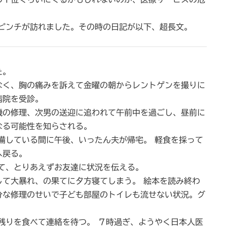
ンチが訪れました。その時の日記が以下、超長文。
た。
く、胸の痛みを訴えて金曜の朝からレントゲンを撮りに
病院を受診。
の修理、次男の送迎に追われて午前中を過ごし、昼前に
なる可能性を知らされる。
している間に午後、いったん夫が帰宅。 軽食を採って
へ戻る。
て、とりあえずお友達に状況を伝える。
て大暴れ、の果てに夕方寝てしまう。 絵本を読み終わ
分な修理のせいで子ども部屋のトイレも流せない状況。グ
りを食べて連絡を待つ。 ７時過ぎ、ようやく日本人医