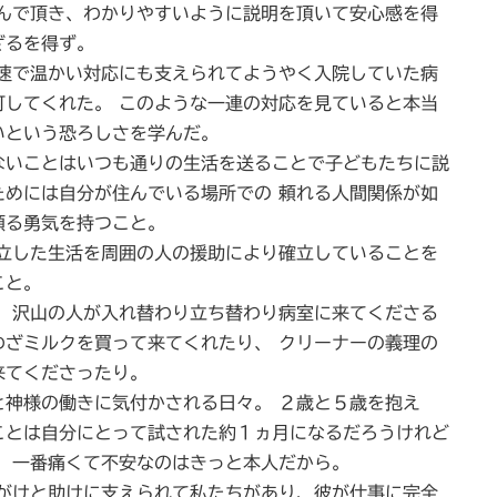
で頂き、わかりやすいように説明を頂いて安心感を得
ざるを得ず。
で温かい対応にも支えられてようやく入院していた病
可してくれた。 このような一連の対応を見ていると本当
いという恐ろしさを学んだ。
いことはいつも通りの生活を送ることで子どもたちに説
ためには自分が住んでいる場所での 頼れる人間関係が如
頼る勇気を持つこと。
した生活を周囲の人の援助により確立していることを
こと。
 沢山の人が入れ替わり立ち替わり病室に来てくださる
わざミルクを買って来てくれたり、 クリーナーの義理の
来てくださったり。
神様の働きに気付かされる日々。 ２歳と５歳を抱え
ことは自分にとって試された約１ヵ月になるだろうけれど
 一番痛くて不安なのはきっと本人だから。
けと助けに支えられて私たちがあり、彼が仕事に完全