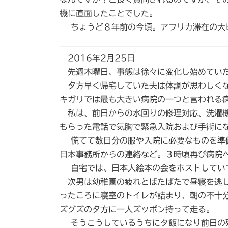
時
機に直面したことでした。
:
ちょうど８年前の今頃。アフリカ滞在の大ピ
2016年2月25日
先週木曜日、事態は徐々に変化し始めてい
夕方早く帰宅していた夫は体調が思わしくな
キガリでは最も大きい病院の一つと言われる
私は、前日からの水回りの修理対応、洗濯機
もらった電話で気胸で緊急入院および手術に
慌てて数日分の服や入院に必要なものを準備
日本事務所からの連絡など。３時頃再び病院
自宅では、日本人絵本の会をホストしてい
次男は幼稚園の疲れとばたばたで昼寝を逃し
ったころに寝室のトイレが詰まり、朝の不十
ズグズの夕方に一人ズッポン持って走る。
そうこうしているうちに夕飯になり前日の残