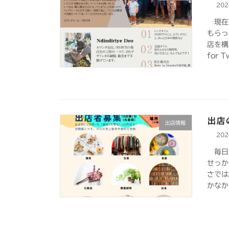
20
現在、
もらっ
店を構
for 
出店
出店情報
20
毎日
せっか
さでは
かなか