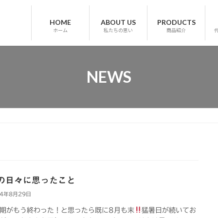
HOME
ABOUT US
PRODUCTS
ホーム
私たちの思い
商品紹介
NEWS
の日々に思ったこと
24年8月29日
期がもう終わった！と思ったら既に8月も末
猛暑日が続いてお