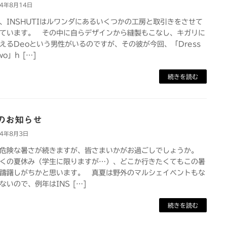
24年8月14日
INSHUTIはルワンダにあるいくつかの工房と取引きをさせて
ています。 その中に自らデザインから縫製もこなし、キガリに
えるDeoという男性がいるのですが、その彼が今回、「Dress
Two」h […]
続きを読む
のお知らせ
24年8月3日
危険な暑さが続きますが、皆さまいかがお過ごしでしょうか。
くの夏休み（学生に限りますが…）、どこか行きたくてもこの暑
躊躇しがちかと思います。 真夏は野外のマルシェイベントもな
ないので、例年はINS […]
続きを読む