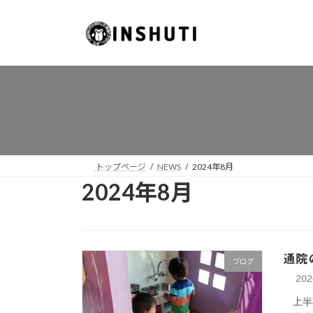
コ
ナ
ン
ビ
テ
ゲ
ン
ー
ツ
シ
へ
ョ
ス
ン
キ
に
ッ
移
プ
動
トップページ
NEWS
2024年8月
2024年8月
通院
ブログ
20
上半