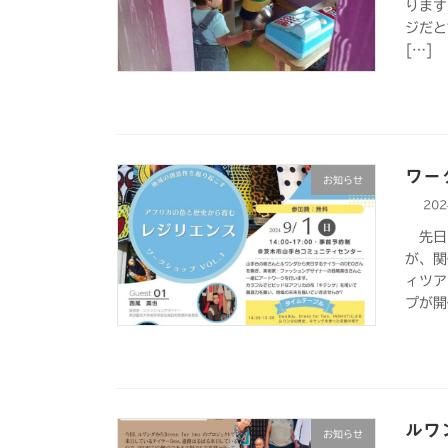
ります
ジだと
[…]
ワー
お知らせ
20
先日、
が、関
ィツア
プが開
ルワ
お知らせ