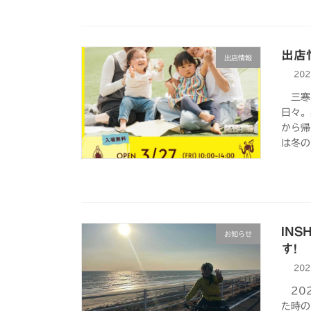
出店
出店情報
20
三寒四
日々。
から帰
は冬の
IN
お知らせ
す!
20
202
た時の