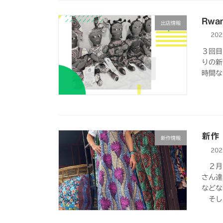
Rwa
出店情報
20
３回目
りの新
時間な
新作
新作情報
20
２月～
さん達
などな
そして