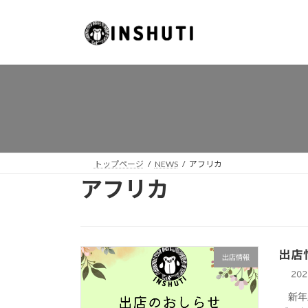
コ
ナ
ン
ビ
テ
ゲ
ン
ー
ツ
シ
へ
ョ
ス
ン
キ
に
ッ
移
プ
動
トップページ
NEWS
アフリカ
アフリカ
出店
出店情報
20
新年度