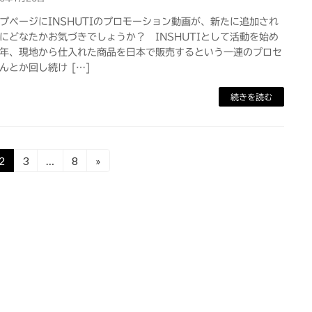
ページにINSHUTIのプロモーション動画が、新たに追加され
にどなたかお気づきでしょうか？ INSHUTIとして活動を始め
年、現地から仕入れた商品を日本で販売するという一連のプロセ
んとか回し続け […]
続きを読む
2
3
…
8
»
固
固
固
定
定
定
ペ
ペ
ペ
ー
ー
ー
ジ
ジ
ジ