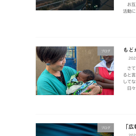
お互い
活動に
もど
ブログ
20
さて、
ると言
してな
日々、
「広
ブログ
20