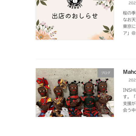
20
桜の季
なお天
東京に
ア」＠
Ma
ブログ
20
INS
す。「
支援が
会う中