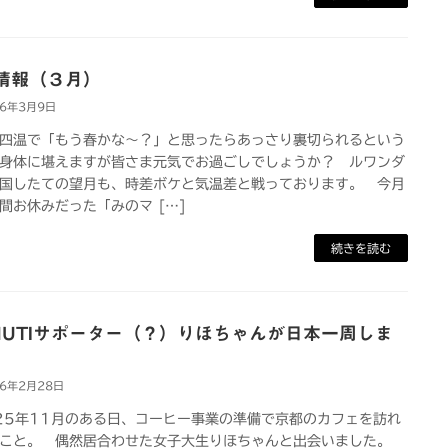
情報（３月）
26年3月9日
温で「もう春かな～？」と思ったらあっさり裏切られるという
身体に堪えますが皆さま元気でお過ごしでしょうか？ ルワンダ
国したての望月も、時差ボケと気温差と戦っております。 今月
間お休みだった「みのマ […]
続きを読む
SHUTIサポーター（？）りほちゃんが日本一周しま
26年2月28日
5年11月のある日、コーヒー事業の準備で京都のカフェを訪れ
こと。 偶然居合わせた女子大生りほちゃんと出会いました。