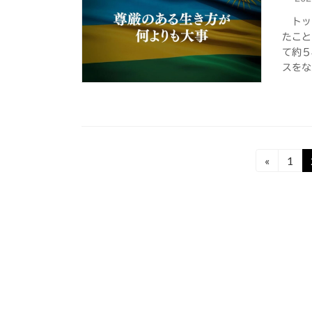
トップ
たこと
て約５
スをな
投
«
1
固
定
稿
ペ
の
ー
ジ
ペ
ー
ジ