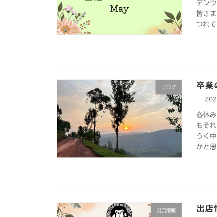
デンウ
皆さま
つれて
卒業
ブログ
20
春休み
もそれ
うく中
かと思
出店
出店情報